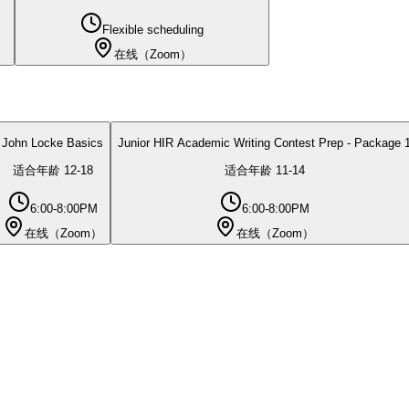
Flexible scheduling
在线（Zoom）
John Locke Basics
Junior HIR Academic Writing Contest Prep - Package 
适合年龄
12
-
18
适合年龄
11
-
14
6:00-8:00PM
6:00-8:00PM
在线（Zoom）
在线（Zoom）