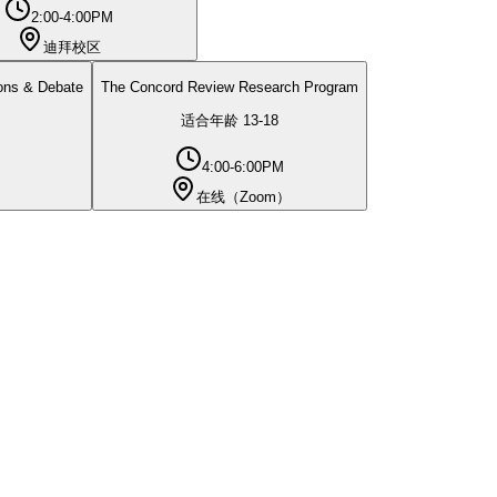
2:00-4:00PM
迪拜校区
ions & Debate
The Concord Review Research Program
适合年龄
13
-
18
4:00-6:00PM
在线（Zoom）