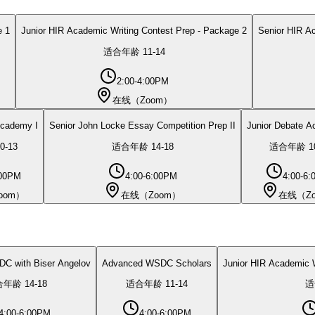
e 1
Junior HIR Academic Writing Contest Prep - Package 2
Senior HIR Ac
适合年龄
11
-
14
2:00-4:00PM
在线（Zoom）
Academy I
Senior John Locke Essay Competition Prep II
Junior Debate A
0
-
13
适合年龄
14
-
18
适合年龄
1
:00PM
4:00-6:00PM
4:00-6
oom）
在线（Zoom）
在线（Z
C with Biser Angelov
Advanced WSDC Scholars
Junior HIR Academic W
合年龄
14
-
18
适合年龄
11
-
14
适
4:00-6:00PM
4:00-6:00PM