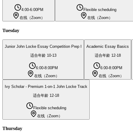
4:00-6:00PM
Flexible scheduling
在线（Zoom）
在线（Zoom）
Tuesday
Junior John Locke Essay Competition Prep I
Academic Essay Basics
适合年龄
10
-
13
适合年龄
12
-
18
6:00-8:00PM
6:00-8:00PM
在线（Zoom）
在线（Zoom）
Ivy Scholar - Premium 1-on-1 John Locke Track
适合年龄
12
-
18
Flexible scheduling
在线（Zoom）
Thursday