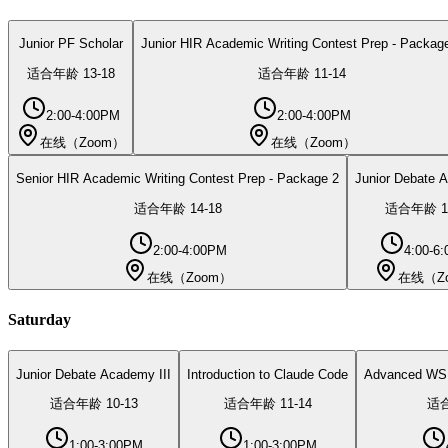
Junior PF Scholar
Junior HIR Academic Writing Contest Prep - Packag
适合年龄
13
-
18
适合年龄
11
-
14
2:00-4:00PM
2:00-4:00PM
在线（Zoom）
在线（Zoom）
Senior HIR Academic Writing Contest Prep - Package 2
Junior Debate 
适合年龄
14
-
18
适合年龄
1
2:00-4:00PM
4:00-6
在线（Zoom）
在线（Z
Saturday
Junior Debate Academy III
Introduction to Claude Code
Advanced WSD
适合年龄
10
-
13
适合年龄
11
-
14
适
1:00-3:00PM
1:00-3:00PM