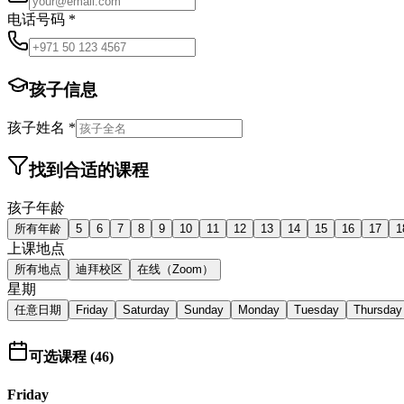
电话号码 *
孩子信息
孩子姓名 *
找到合适的课程
孩子年龄
所有年龄
5
6
7
8
9
10
11
12
13
14
15
16
17
1
上课地点
所有地点
迪拜校区
在线（Zoom）
星期
任意日期
Friday
Saturday
Sunday
Monday
Tuesday
Thursday
可选课程
(
46
)
Friday